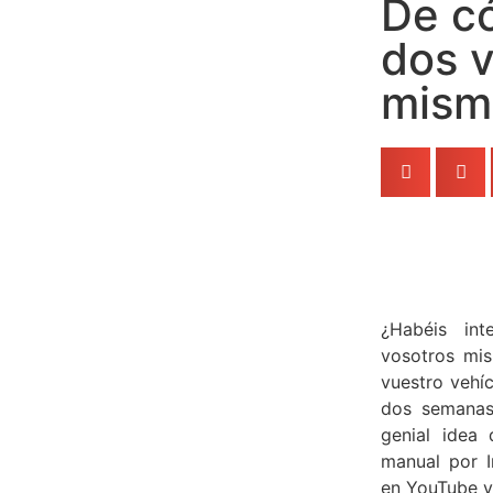
De c
dos v
misma
¿Habéis in
vosotros mi
vuestro vehí
dos semanas
genial idea
manual por I
en YouTube y