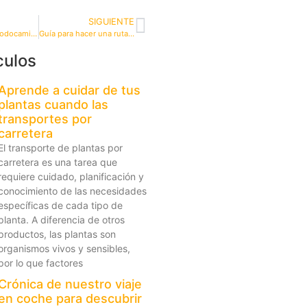
SIGUIENTE
Comprarse un todocamino nuevo
Guía para hacer una ruta en coche por la costa Azul
culos
Aprende a cuidar de tus
plantas cuando las
transportes por
carretera
El transporte de plantas por
carretera es una tarea que
requiere cuidado, planificación y
conocimiento de las necesidades
específicas de cada tipo de
planta. A diferencia de otros
productos, las plantas son
organismos vivos y sensibles,
por lo que factores
Crónica de nuestro viaje
en coche para descubrir