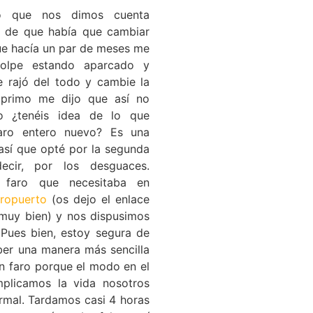
 que nos dimos cuenta
s de que había que cambiar
ue hacía un par de meses me
golpe estando aparcado y
 rajó del todo y cambie la
 primo me dijo que así no
o ¿tenéis idea de lo que
aro entero nuevo? Es una
así que opté por la segunda
ecir, por los desguaces.
l faro que necesitaba en
ropuerto
(os dejo el enlace
muy bien) y nos dispusimos
 Pues bien, estoy segura de
er una manera más sencilla
n faro porque el modo en el
plicamos la vida nosotros
rmal. Tardamos casi 4 horas