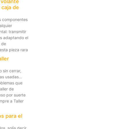
 volante
 caja de
os componentes
alquier
tal: transmitir
as adaptando el
n de
esta pieza rara
ller
 sin cerrar,
zas usadas…
roblemas que
aller de
eso por suerte
pre a Taller
s para el
os, solía decir