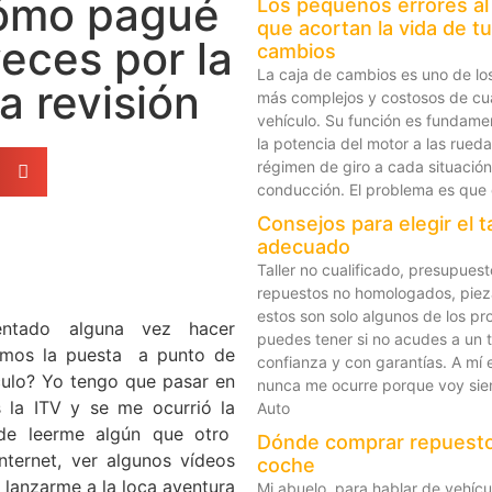
ómo pagué
Los pequeños errores al
que acortan la vida de tu
eces por la
cambios
La caja de cambios es uno de l
 revisión
más complejos y costosos de cu
vehículo. Su función es fundamen
la potencia del motor a las rued
régimen de giro a cada situació
conducción. El problema es que 
Consejos para elegir el ta
adecuado
Taller no cualificado, presupuesto
repuestos no homologados, pie
estos son solo algunos de los p
tentado alguna vez hacer
puedes tener si no acudes a un t
smos la puesta a punto de
confianza y con garantías. A mí 
culo? Yo tengo que pasar en
nunca me ocurre porque voy siem
 la ITV y se me ocurrió la
Auto
 de leerme algún que otro
Dónde comprar repuesto
nternet, ver algunos vídeos
coche
 lanzarme a la loca aventura
Mi abuelo, para hablar de vehícul