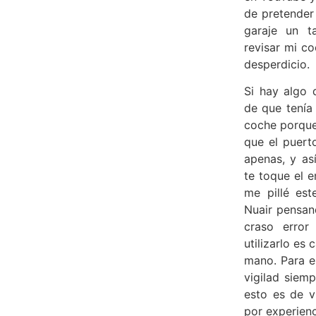
de pretender
garaje un t
revisar mi co
desperdicio.
Si hay algo 
de que tenía
coche porqu
que el puert
apenas, y as
te toque el 
me pillé es
Nuair pensand
craso erro
utilizarlo es
mano. Para e
vigilad siem
esto es de v
por experienc