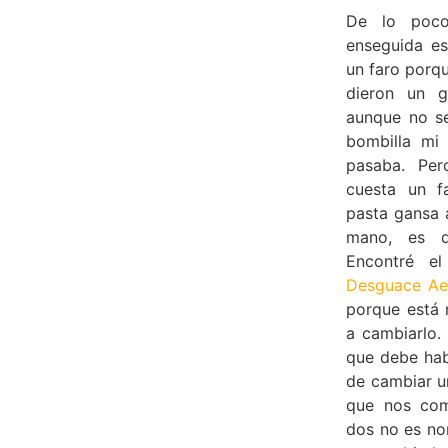
De lo poco
enseguida e
un faro porq
dieron un 
aunque no se
bombilla mi
pasaba. Per
cuesta un f
pasta gansa 
mano, es d
Encontré e
Desguace Ae
porque está 
a cambiarlo.
que debe hab
de cambiar u
que nos com
dos no es no