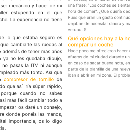
 ser mecánico y hacer de mi
una frase: “Los coches se sientan
hora de comer”. ¿Qué quería dec
aller estupendo en el que
Pues que eran un gasto continu
che. La experiencia no tiene
dejaban de necesitar dinero y má
verdad. Si
de lo que estaba seguro es
Qué opciones hay a la h
comprar un coche
 que cambiarle las ruedas al
Hace poco me ofrecieron hacer un
e además de tener más años
afueras de mi ciudad durante un
o ya no les quedaba dibujo,
en caso de sacar buena nota, en
í no pasas la ITV ni aunque
parte de la plantilla de una nu
empleado más tonto. Así que
iban a abrir en mi zona. El prob
te
compresor de tornillo
de
o que así iría súper rápido,
r porque cuando no sabes
 casi más fácil cambiar todo a
mpezar os daré un consejo,
pre donde ponéis las manos,
ital importancia, os lo digo
ia.