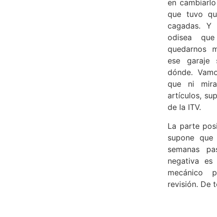
en cambiarlo
que tuvo qu
cagadas. Y
odisea que
quedarnos m
ese garaje 
dónde. Vamos
que ni mir
artículos, su
de la ITV.
La parte pos
supone que
semanas pas
negativa e
mecánico p
revisión. De 