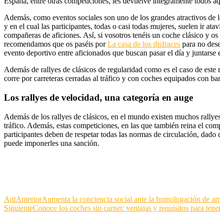
España, entre otras competiciones, les devuelve íntegramente todos a
Además, como eventos sociales son uno de los grandes atractivos de 
y en el cual las participantes, todas o casi todas mujeres, suelen ir at
compañeras de aficiones. Así, si vosotros tenéis un coche clásico y os 
recomendamos que os paséis por
La casa de los disfraces
para no dese
evento deportivo entre aficionados que buscan pasar el día y juntarse 
Además de rallyes de clásicos de regularidad como es el caso de este r
corre por carreteras cerradas al tráfico y con coches equipados con b
Los rallyes de velocidad, una categoría en auge
Además de los rallyes de clásicos, en el mundo existen muchos rallyes 
tráfico. Además, estas competiciones, en las que también reina el comp
participantes deben de respetar todas las normas de circulación, dado
puede imponerles una sanción.
Ant
Anterior
Aumenta la conciencia social ante la homologación de ar
Siguiente
Conoce los coches sin carnet: ventajas y requisitos para tener