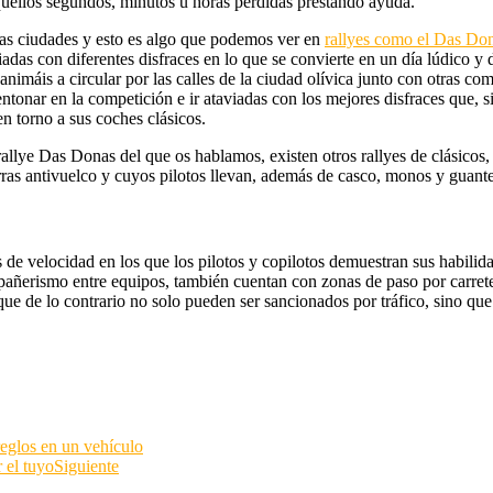
quellos segundos, minutos u horas perdidas prestando ayuda.
las ciudades y esto es algo que podemos ver en
rallyes como el Das Do
aviadas con diferentes disfraces en lo que se convierte en un día lúdico y 
animáis a circular por las calles de la ciudad olívica junto con otras co
ntonar en la competición e ir ataviadas con los mejores disfraces que, 
en torno a sus coches clásicos.
allye Das Donas del que os hablamos, existen otros rallyes de clásicos, 
arras antivuelco y cuyos pilotos llevan, además de casco, monos y guant
de velocidad en los que los pilotos y copilotos demuestran sus habilidad
añerismo entre equipos, también cuentan con zonas de paso por carretera
 que de lo contrario no solo pueden ser sancionados por tráfico, sino qu
reglos en un vehículo
 el tuyo
Siguiente