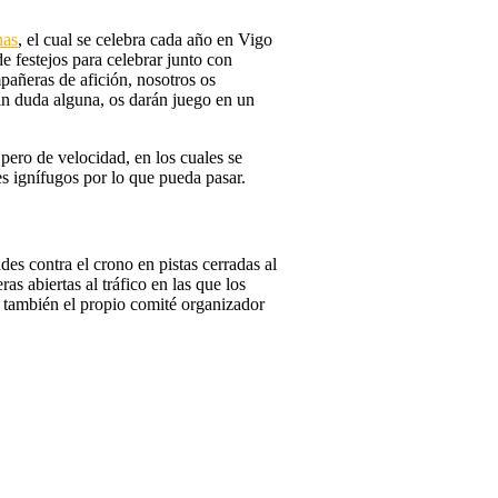
nas
, el cual se celebra cada año en Vigo
de festejos para celebrar junto con
mpañeras de afición, nosotros os
sin duda alguna, os darán juego en un
pero de velocidad, en los cuales se
es ignífugos por lo que pueda pasar.
es contra el crono en pistas cerradas al
s abiertas al tráfico en las que los
e también el propio comité organizador