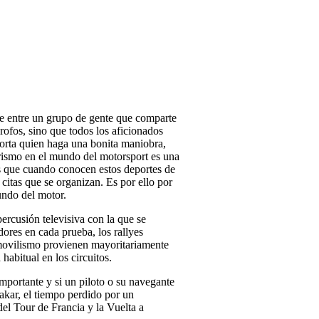
te entre un grupo de gente que comparte
rofos, sino que todos los aficionados
porta quien haga una bonita maniobra,
erismo en el mundo del motorsport es una
s que cuando conocen estos deportes de
 citas que se organizan. Es por ello por
undo del motor.
ercusión televisiva con la que se
dores en cada prueba, los rallyes
tomovilismo provienen mayoritariamente
habitual en los circuitos.
mportante y si un piloto o su navegante
akar, el tiempo perdido por un
el Tour de Francia y la Vuelta a