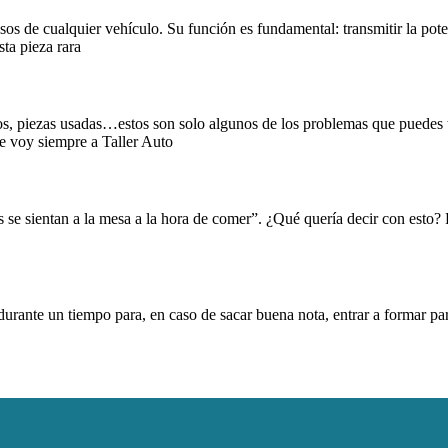
s de cualquier vehículo. Su función es fundamental: transmitir la pote
ta pieza rara
os, piezas usadas…estos son solo algunos de los problemas que puedes te
e voy siempre a Taller Auto
es se sientan a la mesa a la hora de comer”. ¿Qué quería decir con esto?
durante un tiempo para, en caso de sacar buena nota, entrar a formar par