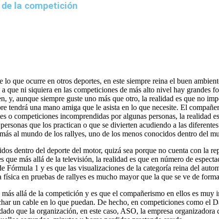
 de la competición
e lo que ocurre en otros deportes, en este siempre reina el buen ambien
e a que ni siquiera en las competiciones de más alto nivel hay grandes fo
even, y, aunque siempre guste uno más que otro, la realidad es que no im
mpre tendrá una mano amiga que le asista en lo que necesite. El compañ
tes o competiciones incomprendidas por algunas personas, la realidad e
personas que los practican o que se divierten acudiendo a las diferentes
o más al mundo de los rallyes, uno de los menos conocidos dentro del m
os dentro del deporte del motor, quizá sea porque no cuenta con la rep
s que más allá de la televisión, la realidad es que en número de especta
de Fórmula 1 y es que las visualizaciones de la categoría reina del au
a física en pruebas de rallyes es mucho mayor que la que se ve de forma 
 más allá de la competición y es que el compañerismo en ellos es muy i
 echar un cable en lo que puedan. De hecho, en competiciones como el D
dado que la organización, en este caso, ASO, la empresa organizadora d