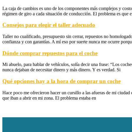
La caja de cambios es uno de los componentes más complejos y costoso
régimen de giro a cada situación de conducción. El problema es que es
Consejos para elegir el taller adecuado
Taller no cualificado, presupuesto sin cerrar, repuestos no homologad
confianza y con garantías. A mí eso por suerte nunca me ocurre porqu
Dónde comprar repuestos para el coche
Mi abuelo, para hablar de vehículos, solía decir una frase: “Los coch
nunca dejaban de necesitar dinero y más dinero. Y es verdad. Si
Qué opciones hay a la hora de comprar un coche
Hace poco me ofrecieron hacer un cursillo a las afueras de mi ciudad 
que iban a abrir en mi zona. El problema estaba en