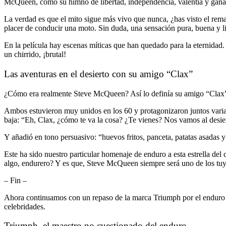
McQueen, como su himno de libertad, independencia, valentía y ganas
La verdad es que el mito sigue más vivo que nunca, ¿has visto el rema
placer de conducir una moto. Sin duda, una sensación pura, buena y 
En la película hay escenas míticas que han quedado para la eternidad.
un chirrido, ¡brutal!
Las aventuras en el desierto con su amigo “Clax”
¿Cómo era realmente Steve McQueen? Así lo definía su amigo “Clax”, Wi
Ambos estuvieron muy unidos en los 60 y protagonizaron juntos vari
baja: “Eh, Clax, ¿cómo te va la cosa? ¿Te vienes? Nos vamos al desie
Y añadió en tono persuasivo: “huevos fritos, panceta, patatas asadas 
Este ha sido nuestro particular homenaje de enduro a esta estrella del
algo, endurero? Y es que, Steve McQueen siempre será uno de los tuy
– Fin –
Ahora continuamos con un repaso de la marca Triumph por el enduro a 
celebridades.
Triumph, el maestro no cuestionado del enduro