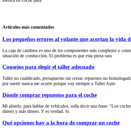
Ibérica en coche para
Articulos más comentados
Los pequeños errores al volante que acortan la vida d
La caja de cambios es uno de los componentes más complejos y costoso
situación de conducción. El problema es que esta pieza rara
Consejos para elegir el taller adecuado
Taller no cualificado, presupuesto sin cerrar, repuestos no homologad
por suerte nunca me ocurre porque voy siempre a Taller Auto
Dónde comprar repuestos para el coche
Mi abuelo, para hablar de vehículos, solía decir una frase: “Los coch
dinero y más dinero. Y es verdad. Si
Qué opciones hay a la hora de comprar un coche