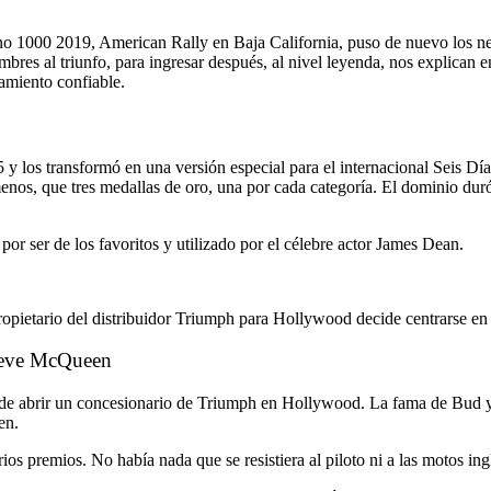
1000 2019, American Rally en Baja California, puso de nuevo los ne
bres al triunfo, para ingresar después, al nivel leyenda, nos explican 
pamiento confiable.
os transformó en una versión especial para el internacional Seis Día
nos, que tres medallas de oro, una por cada categoría. El dominio duró 
r ser de los favoritos y utilizado por el célebre actor James Dean.
opietario del distribuidor Triumph para Hollywood decide centrarse en
teve McQueen
de abrir un concesionario de Triumph en Hollywood. La fama de Bud y de
en.
os premios. No había nada que se resistiera al piloto ni a las motos in