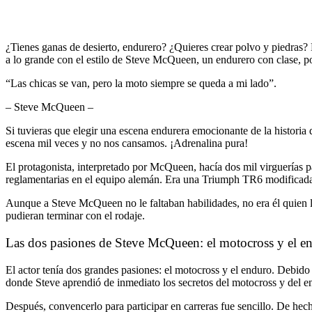
¿Tienes ganas de desierto, endurero? ¿Quieres crear polvo y piedras?
a lo grande con el estilo de Steve McQueen, un endurero con clase, po
“Las chicas se van, pero la moto siempre se queda a mi lado”.
– Steve McQueen –
Si tuvieras que elegir una escena endurera emocionante de la histori
escena mil veces y no nos cansamos. ¡Adrenalina pura!
El protagonista, interpretado por McQueen, hacía dos mil virguerías 
reglamentarias en el equipo alemán. Era una Triumph TR6 modificada
Aunque a Steve McQueen no le faltaban habilidades, no era él quien ll
pudieran terminar con el rodaje.
Las dos pasiones de Steve McQueen: el motocross y el e
El actor tenía dos grandes pasiones: el motocross y el enduro. Debid
donde Steve aprendió de inmediato los secretos del motocross y del en
Después, convencerlo para participar en carreras fue sencillo. De he