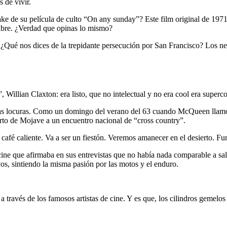
 de vivir.
ke de su película de culto “On any sunday”? Este film original de 1971 
libre. ¿Verdad que opinas lo mismo?
 ¿Qué nos dices de la trepidante persecución por San Francisco? Los ne
llian Claxton: era listo, que no intelectual y no era cool era superco
as locuras. Como un domingo del verano del 63 cuando McQueen llamó a
rto de Mojave a un encuentro nacional de “cross country”.
y café caliente. Va a ser un fiestón. Veremos amanecer en el desierto. 
 cine que afirmaba en sus entrevistas que no había nada comparable a sa
os, sintiendo la misma pasión por las motos y el enduro.
través de los famosos artistas de cine. Y es que, los cilindros gemel