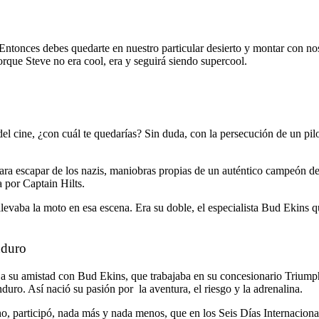
 Entonces debes quedarte en nuestro particular desierto y montar con n
rque Steve no era cool, era y seguirá siendo supercool.
a del cine, ¿con cuál te quedarías? Sin duda, con la persecución de un
para escapar de los nazis, maniobras propias de un auténtico campeón 
 por Captain Hilts.
evaba la moto en esa escena. Era su doble, el especialista Bud Ekins qu
nduro
o a su amistad con Bud Ekins, que trabajaba en su concesionario Triump
duro. Así nació su pasión por la aventura, el riesgo y la adrenalina.
cho, participó, nada más y nada menos, que en los Seis Días Internaci