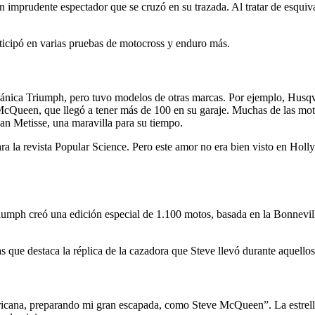
 un imprudente espectador que se cruzó en su trazada. Al tratar de esqu
rticipó en varias pruebas de motocross y enduro más.
ritánica Triumph, pero tuvo modelos de otras marcas. Por ejemplo, Hus
McQueen, que llegó a tener más de 100 en su garaje. Muchas de las moto
an Metisse, una maravilla para su tiempo.
para la revista Popular Science. Pero este amor no era bien visto en H
umph creó una edición especial de 1.100 motos, basada en la Bonnevill
 que destaca la réplica de la cazadora que Steve llevó durante aquello
icana, preparando mi gran escapada, como Steve McQueen”. La estrella 