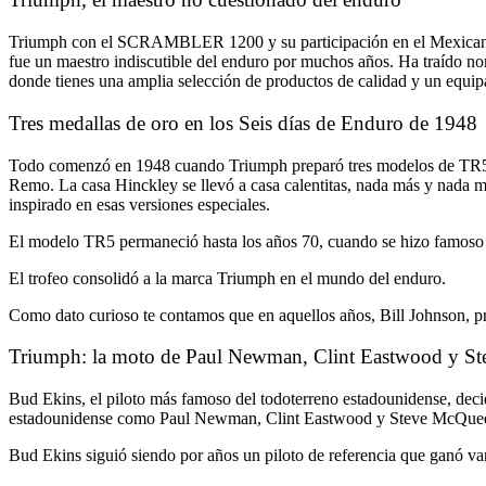
Triumph con el SCRAMBLER 1200 y su participación en el Mexicano 
fue un maestro indiscutible del enduro por muchos años. Ha traído nom
donde tienes una amplia selección de productos de calidad y un equi
Tres medallas de oro en los Seis días de Enduro de 1948
Todo comenzó en 1948 cuando Triumph preparó tres modelos de TR5 y l
Remo. La casa Hinckley se llevó a casa calentitas, nada más y nada me
inspirado en esas versiones especiales.
El modelo TR5 permaneció hasta los años 70, cuando se hizo famoso po
El trofeo consolidó a la marca Triumph en el mundo del enduro.
Como dato curioso te contamos que en aquellos años, Bill Johnson, pr
Triumph: la moto de Paul Newman, Clint Eastwood y S
Bud Ekins, el piloto más famoso del todoterreno estadounidense, deci
estadounidense como Paul Newman, Clint Eastwood y Steve McQue
Bud Ekins siguió siendo por años un piloto de referencia que ganó vari