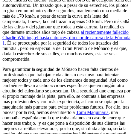
automovilismo. Un trazado que, a pesar de su estrechez, los pilotos
lo giran en un minuto y diez segundos, manteniendo una media de
más de 170 km/h, a pesar de tener la curva más lenta del
campeonato, Loews, la cual trazan a apenas 50 km/h. Pero más allá
de las cifras y del glamour que rodea a esta carrera, la realidad es
que durante muchos años trajo de cabeza
al recientemente fallecido
Charlie Whiting, el hasta entonces, director de carrera de la Fórmula
1
. Él se preocupaba por la seguridad de todos los trazados del
mundial, pero en especial la del Gran Premio de Mónaco y es que,
dada la estrechez de sus calles, en muchos casos, esta se veía
comprometida.
Para garantizar la seguridad de Mónaco hacen falta cientos de
profesionales que trabajan cada año sin descanso para intentar
mejorar todos y cada uno de los elementos de seguridad. Así como
también se llevan a cabo acciones específicas que en ningún otro
circuito del calendario se presentan. Una seguridad que empieza por
el propio montaje de la pista, para ello, se contrata a las empresas
más profesionales y con más experiencia, así como se opta por la
maquinaria más puntera para evitar problemas futuros. Por ello, tras
bucear por la red, hemos descubierto a
Tomi Maquinaria
, una
compañía española con la que trabajaríamos en caso de tener que
hacer este trabajo, y es que pone a disposición de sus clientes las
mejores carretillas elevadoras, por lo que, sin duda alguna, sería la
opción idónea para poder transportar los kilómetros de guardarraíl