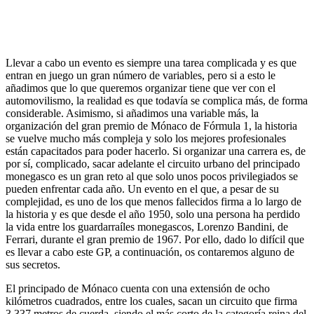
Llevar a cabo un evento es siempre una tarea complicada y es que
entran en juego un gran número de variables, pero si a esto le
añadimos que lo que queremos organizar tiene que ver con el
automovilismo, la realidad es que todavía se complica más, de forma
considerable. Asimismo, si añadimos una variable más, la
organización del gran premio de Mónaco de Fórmula 1, la historia
se vuelve mucho más compleja y solo los mejores profesionales
están capacitados para poder hacerlo. Si organizar una carrera es, de
por sí, complicado, sacar adelante el circuito urbano del principado
monegasco es un gran reto al que solo unos pocos privilegiados se
pueden enfrentar cada año. Un evento en el que, a pesar de su
complejidad, es uno de los que menos fallecidos firma a lo largo de
la historia y es que desde el año 1950, solo una persona ha perdido
la vida entre los guardarraíles monegascos, Lorenzo Bandini, de
Ferrari, durante el gran premio de 1967. Por ello, dado lo difícil que
es llevar a cabo este GP, a continuación, os contaremos alguno de
sus secretos.
El principado de Mónaco cuenta con una extensión de ocho
kilómetros cuadrados, entre los cuales, sacan un circuito que firma
3.337 metros de cuerda, siendo el más corto de la categoría reina del