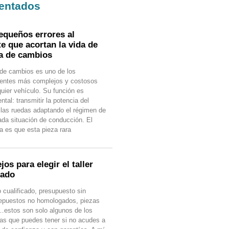
entados
equeños errores al
te que acortan la vida de
ja de cambios
 de cambios es uno de los
ntes más complejos y costosos
quier vehículo. Su función es
tal: transmitir la potencia del
 las ruedas adaptando el régimen de
cada situación de conducción. El
a es que esta pieza rara
os para elegir el taller
uado
o cualificado, presupuesto sin
 repuestos no homologados, piezas
estos son solo algunos de los
as que puedes tener si no acudes a