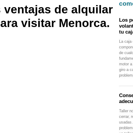
com
 ventajas de alquilar
ara visitar Menorca.
Los p
volan
tu ca
La caja
compone
de cual
fundamen
motor a
giro a 
problem
Consej
adec
Taller n
cerrar,
usadas…
problem