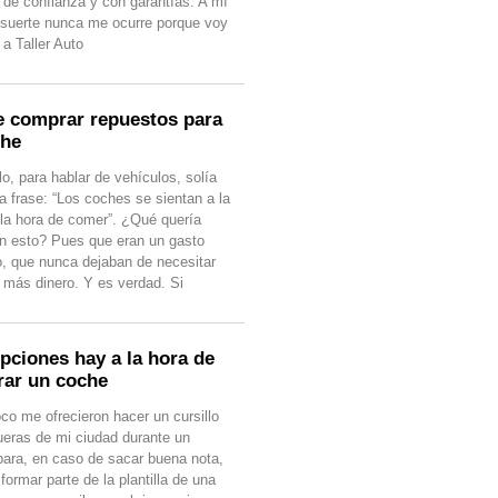
r de confianza y con garantías. A mí
 suerte nunca me ocurre porque voy
a Taller Auto
 comprar repuestos para
che
o, para hablar de vehículos, solía
a frase: “Los coches se sientan a la
la hora de comer”. ¿Qué quería
on esto? Pues que eran un gasto
o, que nunca dejaban de necesitar
y más dinero. Y es verdad. Si
pciones hay a la hora de
ar un coche
co me ofrecieron hacer un cursillo
fueras de mi ciudad durante un
para, en caso de sacar buena nota,
 formar parte de la plantilla de una