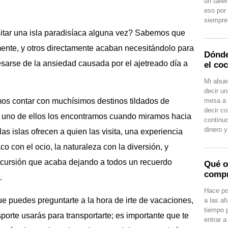
un talle
eso por
siempre 
itar una isla paradisíaca alguna vez? Sabemos que
ente, y otros directamente acaban necesitándolo para
Dónde
sarse de la ansiedad causada por el ajetreado día a
el co
Mi abuel
decir un
mesa a 
s contar con muchísimos destinos tildados de
decir c
y uno de ellos los encontramos cuando miramos hacia
continu
dinero 
as islas ofrecen a quien las visita, una experiencia
o con el ocio, la naturaleza con la diversión, y
xcursión que acaba dejando a todos un recuerdo
Qué o
compr
.
Hace po
e puedes preguntarte a la hora de irte de vacaciones,
a las a
tiempo 
porte usarás para transportarte; es importante que te
entrar a