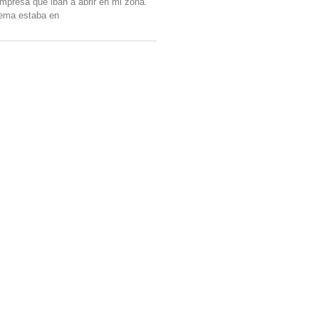
mpresa que iban a abrir en mi zona.
lema estaba en