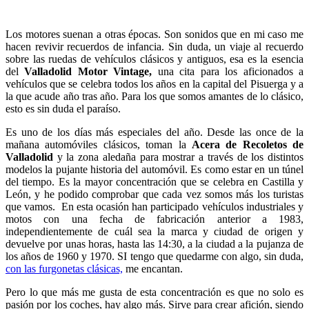
Los motores suenan a otras épocas. Son sonidos que en mi caso me
hacen revivir recuerdos de infancia. Sin duda, un viaje al recuerdo
sobre las ruedas de vehículos clásicos y antiguos, esa es la esencia
del
Valladolid Motor Vintage,
una cita para los aficionados a
vehículos que se celebra todos los años en la capital del Pisuerga y a
la que acude año tras año. Para los que somos amantes de lo clásico,
esto es sin duda el paraíso.
Es uno de los días más especiales del año. Desde las once de la
mañana automóviles clásicos, toman la
Acera de Recoletos de
Valladolid
y la zona aledaña para mostrar a través de los distintos
modelos la pujante historia del automóvil. Es como estar en un túnel
del tiempo. Es la mayor concentración que se celebra en Castilla y
León, y he podido comprobar que cada vez somos más los turistas
que vamos. En esta ocasión han participado vehículos industriales y
motos con una fecha de fabricación anterior a 1983,
independientemente de cuál sea la marca y ciudad de origen y
devuelve por unas horas, hasta las 14:30, a la ciudad a la pujanza de
los años de 1960 y 1970. SI tengo que quedarme con algo, sin duda,
con las furgonetas clásicas,
me encantan.
Pero lo que más me gusta de esta concentración es que no solo es
pasión por los coches, hay algo más. Sirve para crear afición, siendo