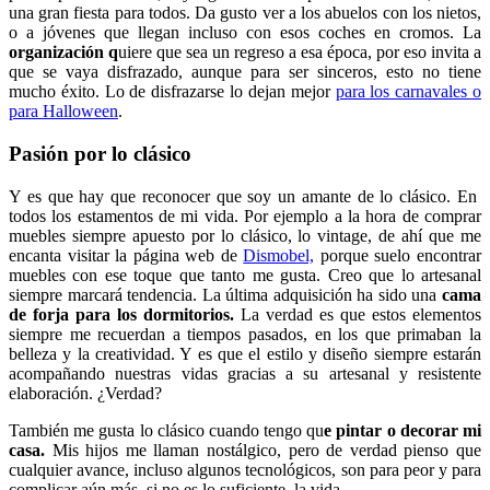
una gran fiesta para todos. Da gusto ver a los abuelos con los nietos,
o a jóvenes que llegan incluso con esos coches en cromos. La
organización q
uiere que sea un regreso a esa época, por eso invita a
que se vaya disfrazado, aunque para ser sinceros, esto no tiene
mucho éxito. Lo de disfrazarse lo dejan mejor
para los carnavales o
para Halloween
.
Pasión por lo clásico
Y es que hay que reconocer que soy un amante de lo clásico. En
todos los estamentos de mi vida. Por ejemplo a la hora de comprar
muebles siempre apuesto por lo clásico, lo vintage, de ahí que me
encanta visitar la página web de
Dismobel,
porque suelo encontrar
muebles con ese toque que tanto me gusta. Creo que lo artesanal
siempre marcará tendencia. La última adquisición ha sido una
cama
de forja para los dormitorios.
La verdad es que estos elementos
siempre me recuerdan a tiempos pasados, en los que primaban la
belleza y la creatividad. Y es que el estilo y diseño siempre estarán
acompañando nuestras vidas gracias a su artesanal y resistente
elaboración. ¿Verdad?
También me gusta lo clásico cuando tengo qu
e pintar o decorar mi
casa.
Mis hijos me llaman nostálgico, pero de verdad pienso que
cualquier avance, incluso algunos tecnológicos, son para peor y para
complicar aún más, si no es lo suficiente, la vida.