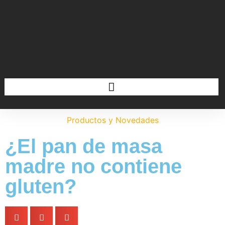
Productos y Novedades
¿El pan de masa
madre no contiene
gluten?