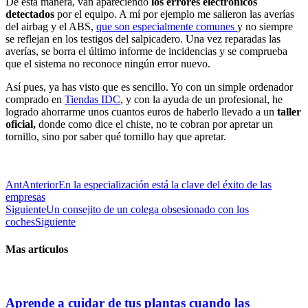
De esta manera, van apareciendo
los errores electrónicos
detectados
por el equipo. A mí por ejemplo me salieron las averías
del airbag y el ABS,
que son especialmente comunes
y no siempre
se reflejan en los testigos del salpicadero. Una vez reparadas las
averías, se borra el último informe de incidencias y se comprueba
que el sistema no reconoce ningún error nuevo.
Así pues, ya has visto que es sencillo. Yo con un simple ordenador
comprado en
Tiendas IDC
, y con la ayuda de un profesional, he
logrado ahorrarme unos cuantos euros de haberlo llevado a un
taller
oficial,
donde como dice el chiste, no te cobran por apretar un
tornillo, sino por saber qué tornillo hay que apretar.
Ant
Anterior
En la especialización está la clave del éxito de las
empresas
Siguiente
Un consejito de un colega obsesionado con los
coches
Siguiente
Mas articulos
Aprende a cuidar de tus plantas cuando las