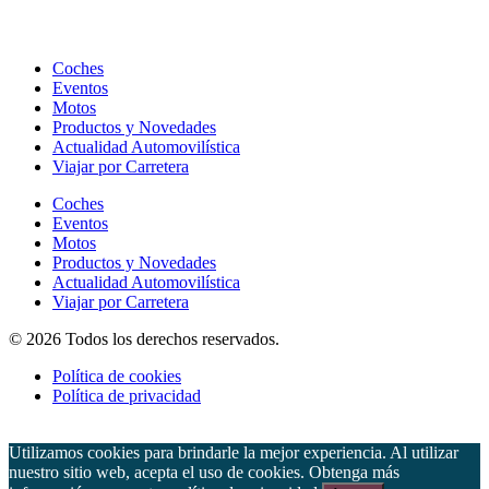
Coches
Eventos
Motos
Productos y Novedades
Actualidad Automovilística
Viajar por Carretera
Coches
Eventos
Motos
Productos y Novedades
Actualidad Automovilística
Viajar por Carretera
© 2026 Todos los derechos reservados.
Política de cookies
Política de privacidad
Utilizamos cookies para brindarle la mejor experiencia. Al utilizar
nuestro sitio web, acepta el uso de cookies. Obtenga más