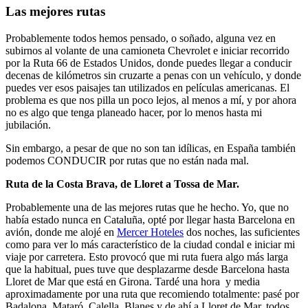
Las mejores rutas
Probablemente todos hemos pensado, o soñado, alguna vez en
subirnos al volante de una camioneta Chevrolet e iniciar recorrido
por la Ruta 66 de Estados Unidos, donde puedes llegar a conducir
decenas de kilómetros sin cruzarte a penas con un vehículo, y donde
puedes ver esos paisajes tan utilizados en películas americanas. El
problema es que nos pilla un poco lejos, al menos a mí, y por ahora
no es algo que tenga planeado hacer, por lo menos hasta mi
jubilación.
Sin embargo, a pesar de que no son tan idílicas, en España también
podemos CONDUCIR por rutas que no están nada mal.
Ruta de la Costa Brava, de Lloret a Tossa de Mar.
Probablemente una de las mejores rutas que he hecho. Yo, que no
había estado nunca en Cataluña, opté por llegar hasta Barcelona en
avión, donde me alojé en
Mercer Hoteles
dos noches, las suficientes
como para ver lo más característico de la ciudad condal e iniciar mi
viaje por carretera. Esto provocó que mi ruta fuera algo más larga
que la habitual, pues tuve que desplazarme desde Barcelona hasta
Lloret de Mar que está en Girona. Tardé una hora y media
aproximadamente por una ruta que recomiendo totalmente: pasé por
Badalona, Mataró, Calella, Blanes y de ahí a Lloret de Mar, todos