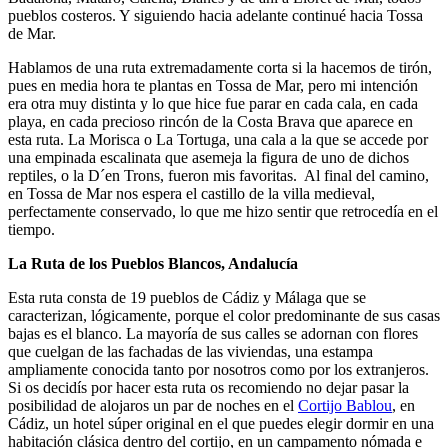
pueblos costeros. Y siguiendo hacia adelante continué hacia Tossa
de Mar.
Hablamos de una ruta extremadamente corta si la hacemos de tirón,
pues en media hora te plantas en Tossa de Mar, pero mi intención
era otra muy distinta y lo que hice fue parar en cada cala, en cada
playa, en cada precioso rincón de la Costa Brava que aparece en
esta ruta. La Morisca o La Tortuga, una cala a la que se accede por
una empinada escalinata que asemeja la figura de uno de dichos
reptiles, o la D´en Trons, fueron mis favoritas. Al final del camino,
en Tossa de Mar nos espera el castillo de la villa medieval,
perfectamente conservado, lo que me hizo sentir que retrocedía en el
tiempo.
La Ruta de los Pueblos Blancos, Andalucía
Esta ruta consta de 19 pueblos de Cádiz y Málaga que se
caracterizan, lógicamente, porque el color predominante de sus casas
bajas es el blanco. La mayoría de sus calles se adornan con flores
que cuelgan de las fachadas de las viviendas, una estampa
ampliamente conocida tanto por nosotros como por los extranjeros.
Si os decidís por hacer esta ruta os recomiendo no dejar pasar la
posibilidad de alojaros un par de noches en el
Cortijo Bablou
, en
Cádiz, un hotel súper original en el que puedes elegir dormir en una
habitación clásica dentro del cortijo, en un campamento nómada e