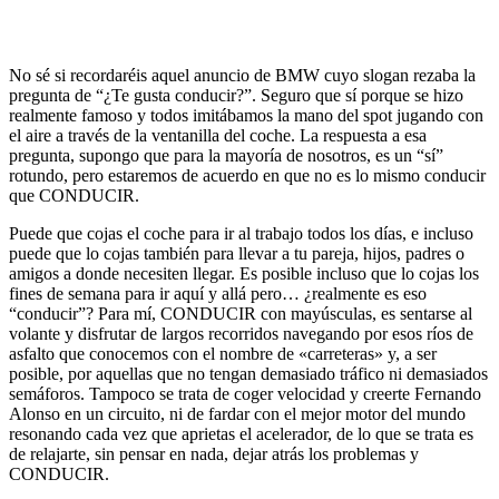
No sé si recordaréis aquel anuncio de BMW cuyo slogan rezaba la
pregunta de “¿Te gusta conducir?”. Seguro que sí porque se hizo
realmente famoso y todos imitábamos la mano del spot jugando con
el aire a través de la ventanilla del coche. La respuesta a esa
pregunta, supongo que para la mayoría de nosotros, es un “sí”
rotundo, pero estaremos de acuerdo en que no es lo mismo conducir
que CONDUCIR.
Puede que cojas el coche para ir al trabajo todos los días, e incluso
puede que lo cojas también para llevar a tu pareja, hijos, padres o
amigos a donde necesiten llegar. Es posible incluso que lo cojas los
fines de semana para ir aquí y allá pero… ¿realmente es eso
“conducir”? Para mí, CONDUCIR con mayúsculas, es sentarse al
volante y disfrutar de largos recorridos navegando por esos ríos de
asfalto que conocemos con el nombre de «carreteras» y, a ser
posible, por aquellas que no tengan demasiado tráfico ni demasiados
semáforos. Tampoco se trata de coger velocidad y creerte Fernando
Alonso en un circuito, ni de fardar con el mejor motor del mundo
resonando cada vez que aprietas el acelerador, de lo que se trata es
de relajarte, sin pensar en nada, dejar atrás los problemas y
CONDUCIR.