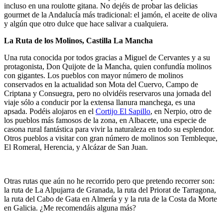
incluso en una roulotte gitana. No dejéis de probar las delicias
gourmet de la Andalucía más tradicional: el jamón, el aceite de oliva
y algún que otro dulce que hace salivar a cualquiera.
La Ruta de los Molinos, Castilla La Mancha
Una ruta conocida por todos gracias a Miguel de Cervantes y a su
protagonista, Don Quijote de la Mancha, quien confundía molinos
con gigantes. Los pueblos con mayor número de molinos
conservados en la actualidad son Mota del Cuervo, Campo de
Criptana y Consuegra, pero no olvidéis reservaros una jornada del
viaje sólo a conducir por la extensa llanura manchega, es una
apsada. Podéis alojaros en el
Cortijo El Sapillo
, en Nerpio, otro de
los pueblos más famosos de la zona, en Albacete, una especie de
casona rural fantástica para vivir la naturaleza en todo su esplendor.
Otros pueblos a visitar con gran número de molinos son Tembleque,
El Romeral, Herencia, y Alcázar de San Juan.
Otras rutas que aún no he recorrido pero que pretendo recorrer son:
la ruta de La Alpujarra de Granada, la ruta del Priorat de Tarragona,
la ruta del Cabo de Gata en Almería y y la ruta de la Costa da Morte
en Galicia. ¿Me recomendáis alguna más?