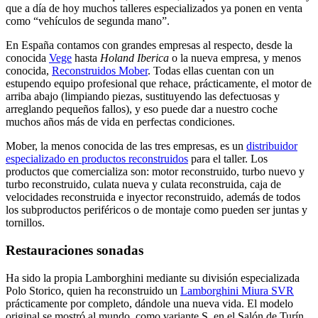
que a día de hoy muchos talleres especializados ya ponen en venta
como “vehículos de segunda mano”.
En España contamos con grandes empresas al respecto, desde la
conocida
Vege
hasta
Holand Iberica
o la nueva empresa, y menos
conocida,
Reconstruidos Mober
. Todas ellas cuentan con un
estupendo equipo profesional que rehace, prácticamente, el motor de
arriba abajo (limpiando piezas, sustituyendo las defectuosas y
arreglando pequeños fallos), y eso puede dar a nuestro coche
muchos años más de vida en perfectas condiciones.
Mober, la menos conocida de las tres empresas, es un
distribuidor
especializado en productos reconstruidos
para el taller. Los
productos que comercializa son: motor reconstruido, turbo nuevo y
turbo reconstruido, culata nueva y culata reconstruida, caja de
velocidades reconstruida e inyector reconstruido, además de todos
los subproductos periféricos o de montaje como pueden ser juntas y
tornillos.
Restauraciones sonadas
Ha sido la propia Lamborghini mediante su división especializada
Polo Storico, quien ha reconstruido un
Lamborghini Miura SVR
prácticamente por completo, dándole una nueva vida. El modelo
original se mostró al mundo, como variante S, en el Salón de Turín