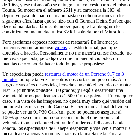
de 1968, y ese mismo año se entregó a un concesionario del mismo
Tourin. Su motor era el número 2511 y su carrocería la 383, el
deportivo pasó de mano en mano hasta en ocho ocasiones en los
siguientes años, hasta que se hizo con él German Heinz Straber, que
decidió mandarlo a fábrica de nuevo para que Lamborghini lo
convirtiera en una unidad única SVR inspirada por el Miura Jota.
Pero ¿seríamos capaces nosotros de restaurar? En Internet ya
podemos encontrar incluso
vídeos
, al estilo tutorial, para que
aprendas a hacerlo. Personalmente no me metería en ese fregado, no
me veo capacitada, pero digo yo que un buen aficionado con
manitas de oro podría hacer todo lo que se propusiese.
Un especialista puede
restaurar el motor de un Porsche 917 en 3
minutos
, aunque tal vez a nosotros nos costase un poco más. A lo
largo de sus años de servicio, Porsche aumentó el poderío del motor
Flat 12 (cilindros opuestos 180 grados) y llegó a desarrollar una
variante biturbo que alcanzó los 1.500 CV de potencia. En cualquier
caso, a la vista de las imágenes, no queda muy claro qué versión del
motor está reconstruyendo Canepa. Es cierto que al final del vídeo
se puede ver un 917/30 Can-Am, pero no podemos asegurar al
100% que sea el mismo motor reconstruido el que propulsa al
vehículo. Con la célebre obertura de Guillermo Tell como banda
sonora, los especialistas de Canepa despiezan y vuelven a montar la
mecánica en apenas 3 minutos, gracias a la magia de la cámara