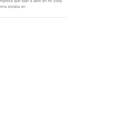
mpresa que iban a abrir en mi zona.
lema estaba en