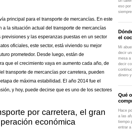
un talle
eso por
siempre 
 vía principal para el transporte de mercancías. En este
n a la situación actual del transporte de mercancías
Dónde
s previsiones y las esperanzas puestas en un sector
el co
tos oficiales, este sector, está viviendo su mejor
Mi abuel
decir un
uturo prometedor. Desde luego, están de
mesa a 
a que el crecimiento vaya en aumento cada año, de
decir c
continu
del transporte de mercancías por carretera, pueden
dinero 
 etapa de máxima estabilidad. El año 2014 fue el
ión, y hoy, puede decirse que es uno de los sectores
Qué o
compr
nsporte por carretera, el gran
Hace po
a las a
cuperación económica
tiempo 
entrar a