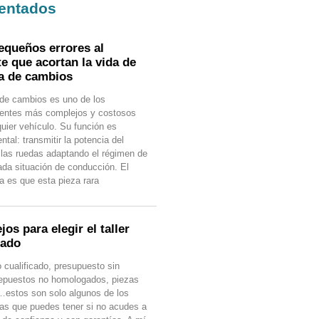
entados
equeños errores al
te que acortan la vida de
ja de cambios
 de cambios es uno de los
ntes más complejos y costosos
quier vehículo. Su función es
tal: transmitir la potencia del
 las ruedas adaptando el régimen de
cada situación de conducción. El
a es que esta pieza rara
os para elegir el taller
uado
o cualificado, presupuesto sin
 repuestos no homologados, piezas
estos son solo algunos de los
as que puedes tener si no acudes a