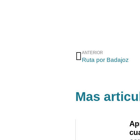
ANTERIOR
Ruta por Badajoz
Mas articu
Ap
cu