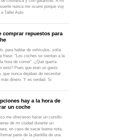
r de confianza y con garantías. A mí
 suerte nunca me ocurre porque voy
a Taller Auto
 comprar repuestos para
che
o, para hablar de vehículos, solía
a frase: “Los coches se sientan a la
la hora de comer”. ¿Qué quería
on esto? Pues que eran un gasto
o, que nunca dejaban de necesitar
y más dinero. Y es verdad. Si
pciones hay a la hora de
ar un coche
co me ofrecieron hacer un cursillo
fueras de mi ciudad durante un
para, en caso de sacar buena nota,
 formar parte de la plantilla de una