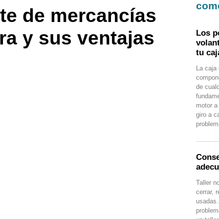
com
rte de mercancías
ra y sus ventajas
Los p
volan
tu ca
La caja
compone
de cual
fundamen
motor a
giro a 
problem
Consej
adec
Taller n
cerrar,
usadas…
problem